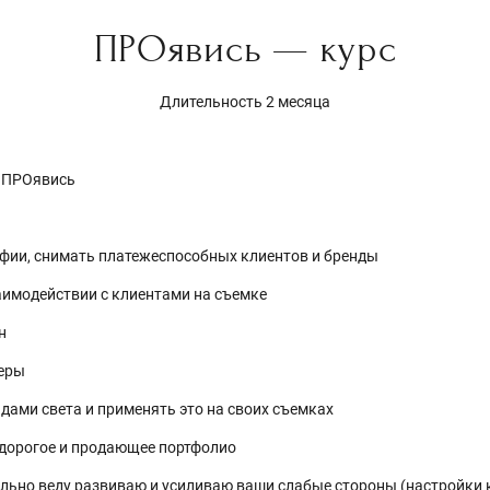
ПРОявись — курс
Длительность 2 месяца
, ПРОявись
афии, снимать платежеспособных клиентов и бренды
заимодействии с клиентами на съемке
н
меры
идами света и применять это на своих съемках
, дорогое и продающее портфолио
уально веду развиваю и усиливаю ваши слабые стороны (настройки 