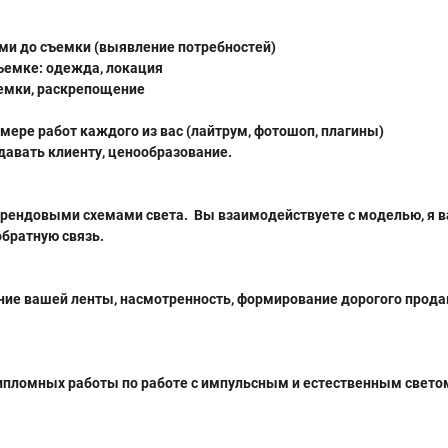
ми до съемки (выявление потребностей)
ъемке: одежда, локация
емки, раскрепощение
имере работ каждого из вас (лайтрум, фотошоп, плагины)
тдавать клиенту, ценообразование.
 трендовыми схемами света. Вы взаимодействуете с моделью, я 
обратную связь.
ние вашей ленты, насмотренность, формирование дорогого прод
ипломных работы по работе с импульсным и естественным свето