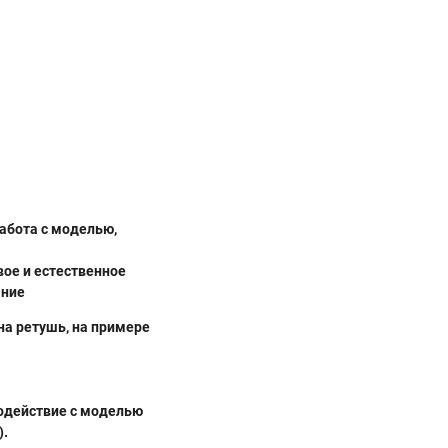
Работа с моделью,
задание
вое и естественное
ание
на ретушь, на примере
модействие с моделью
).