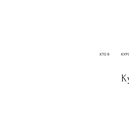
КТО Я
КУР
К