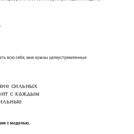
я
ывать всю себя, мне нужны целеустремленные
ние сильных
ент с каждым
сильные
вие с моделью,