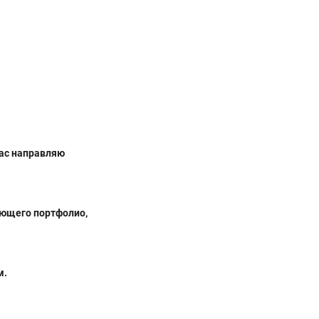
вас направляю
ающего портфолио,
м.