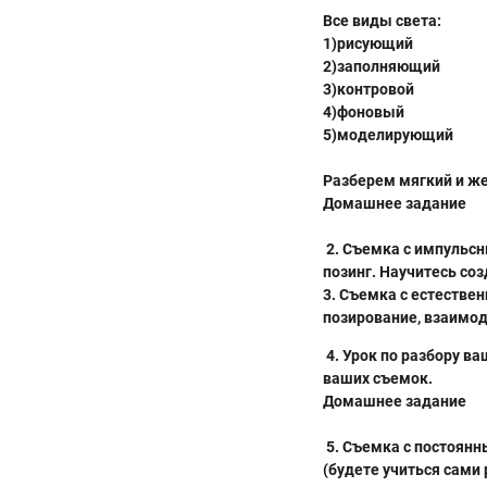
Все виды света:
1)рисующий
2)заполняющий
3)контровой
4)фоновый
5)моделирующий
Разберем мягкий и жес
Домашнее задание
2. Съемка с импульсн
позинг. Научит
3. Съемка с естестве
позирование, 
4. Урок по разбору в
ваших съемок.
Домашнее задание
5. Съемка с постоянн
(будете учиться сами